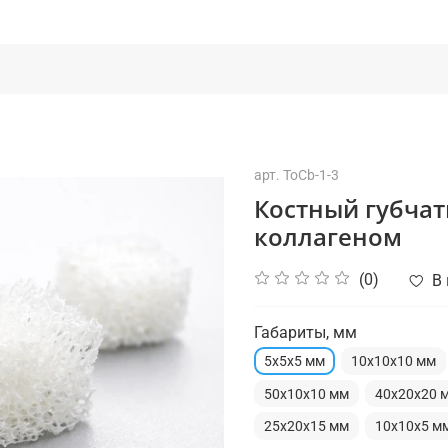
арт.
ToCb-1-3
Костный губчат
коллагеном
(0)
В
Габариты, мм
5х5х5 мм
10x10x10 мм
50x10x10 мм
40x20x20 
25x20x15 мм
10x10x5 м